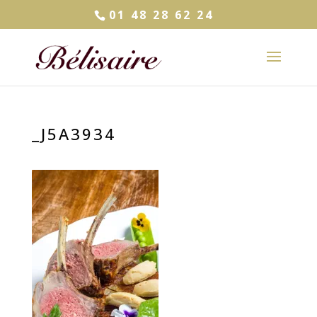
01 48 28 62 24
_J5A3934