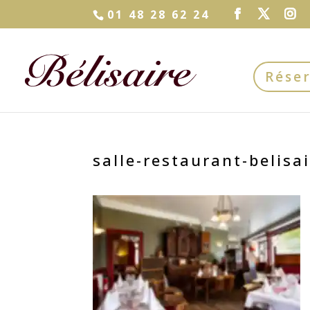
01 48 28 62 24
Rése
salle-restaurant-belisa