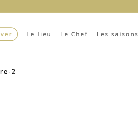
rver
Le lieu
Le Chef
Les saison
ire-2