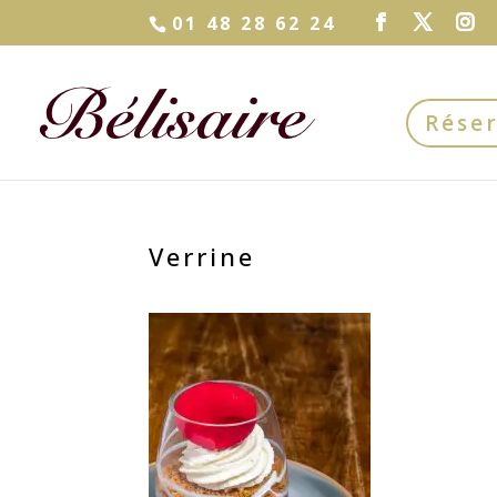
01 48 28 62 24
Rése
Verrine